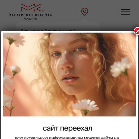
Ваш город Владивосток ?
Главная
Направления
Да
Выбрать другой
Направления:
Парикмахерское искусство
Ногтевой сервис
Косметология
Инъекционная косметология
Массаж
Визаж
Ресницы
Брови