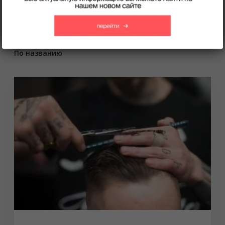
Все курсы
Сортировать:
По цене
По сложности
По названию