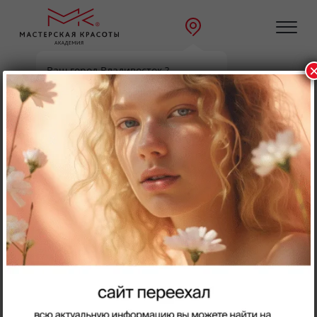
Ваш город Владивосток ?
Главная
О нас
Аттестация
Да
Выбрать другой
Аттестация
Вы давно работаете мастером, но у Вас нет Диплома?
Пройдите у нас аттестацию и получите
Лицензированный Диплом и Международный
сертификат специалиста!
Как проходит аттестация?
Заключаем Договор на проведение аттестации