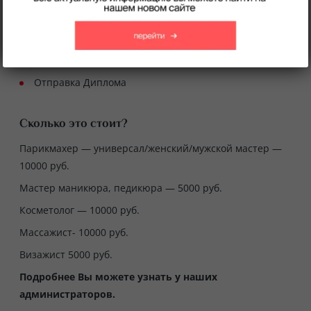
Отправляем Методическое пособие по
направлению и тестирование
После он-лайн собеседование с куратором курса
Отправка Диплома
Сколько это стоит?
Парикмахер — универсал/женский/мужской мастер —
10000 руб.
Мастер маникюра, педикюра — 5000 руб.
Косметолог — 10000 руб.
Массажист- 10000 руб.
Визажист 5000 руб.
Подробнее Вы можете узнать у наших
администраторов.